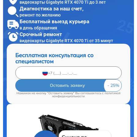
видеокарты Gigabyte RTX 4070 Ti до 3 лет
Диагностика за наш счет,
ремонт по желанию
Бесплатный выезд курьера
в день обращения
Срочный ремонт
видеокарты Gigabyte RTX 4070 Ti от 35 минут
Бесплатная консультация со
специалистом
Оставить заявку
Нажимая на кнопку "Оставить заявку" Вы соглашаетесь c
политикой
конфиденциальности
Скидка по