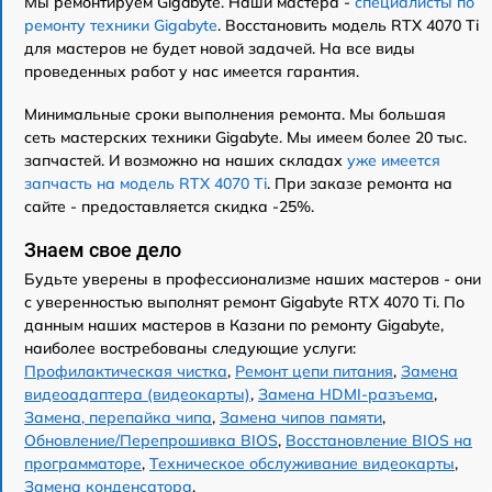
Мы ремонтируем Gigabyte. Наши мастера -
специалисты по
ремонту техники Gigabyte
. Восстановить модель RTX 4070 Ti
для мастеров не будет новой задачей. На все виды
проведенных работ у нас имеется гарантия.
Минимальные сроки выполнения ремонта. Мы большая
сеть мастерских техники Gigabyte. Мы имеем более 20 тыс.
запчастей. И возможно на наших складах
уже имеется
запчасть на модель RTX 4070 Ti
. При заказе ремонта на
сайте - предоставляется скидка -25%.
Знаем свое дело
Будьте уверены в профессионализме наших мастеров - они
с уверенностью выполнят ремонт Gigabyte RTX 4070 Ti. По
данным наших мастеров в Казани по ремонту Gigabyte,
наиболее востребованы следующие услуги:
Профилактическая чистка
,
Ремонт цепи питания
,
Замена
видеоадаптера (видеокарты)
,
Замена HDMI-разъема
,
Замена, перепайка чипа
,
Замена чипов памяти
,
Обновление/Перепрошивка BIOS
,
Восстановление BIOS на
программаторе
,
Техническое обслуживание видеокарты
,
Замена конденсатора
.