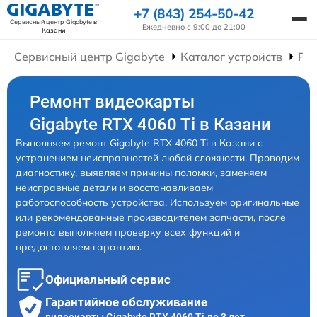
+7 (843) 254-50-42
Сервисный центр Gigabyte
в
Ежедневно с 9:00 до 21:00
Казани
Сервисный центр Gigabyte
Каталог устройств
Ре
Ремонт видеокарты
Gigabyte RTX 4060 Ti в Казани
Выполняем ремонт Gigabyte RTX 4060 Ti в Казани с
устранением неисправностей любой сложности. Проводим
диагностику, выявляем причины поломки, заменяем
неисправные детали и восстанавливаем
работоспособность устройства. Используем оригинальные
или рекомендованные производителем запчасти, после
ремонта выполняем проверку всех функций и
предоставляем гарантию.
Официальный сервис
Гарантийное обслуживание
видеокарты Gigabyte RTX 4060 Ti до 3 лет