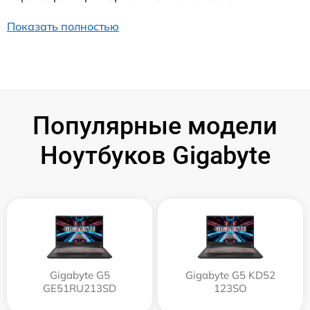
Показать полностью
Популярные модели
Ноутбуков Gigabyte
Gigabyte G5
Gigabyte G5 KD52
GE51RU213SD
123SO