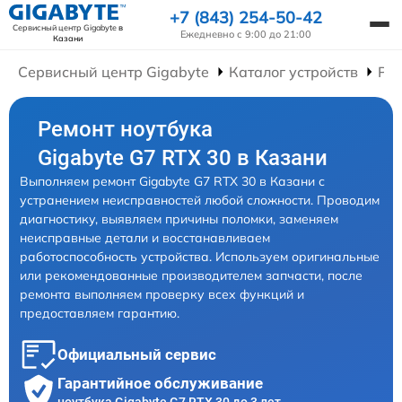
+7 (843) 254-50-42
Сервисный центр Gigabyte
в
Ежедневно с 9:00 до 21:00
Казани
Сервисный центр Gigabyte
Каталог устройств
Рем
Ремонт ноутбука
Gigabyte G7 RTX 30 в Казани
Выполняем ремонт Gigabyte G7 RTX 30 в Казани с
устранением неисправностей любой сложности. Проводим
диагностику, выявляем причины поломки, заменяем
неисправные детали и восстанавливаем
работоспособность устройства. Используем оригинальные
или рекомендованные производителем запчасти, после
ремонта выполняем проверку всех функций и
предоставляем гарантию.
Официальный сервис
Гарантийное обслуживание
ноутбука Gigabyte G7 RTX 30 до 3 лет