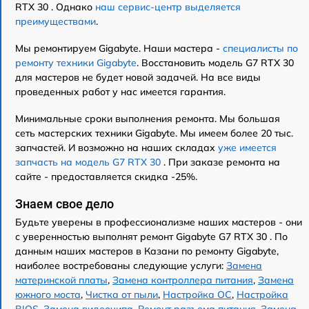
RTX 30 . Однако
наш сервис-центр выделяется
преимуществами
.
Мы ремонтируем Gigabyte. Наши мастера -
специалисты по
ремонту техники Gigabyte
. Восстановить модель G7 RTX 30
для мастеров не будет новой задачей. На все виды
проведенных работ у нас имеется гарантия.
Минимальные сроки выполнения ремонта. Мы большая
сеть мастерских техники Gigabyte. Мы имеем более 20 тыс.
запчастей. И возможно на наших складах
уже имеется
запчасть на модель G7 RTX 30
. При заказе ремонта на
сайте - предоставляется скидка -25%.
Знаем свое дело
Будьте уверены в профессионализме наших мастеров - они
с уверенностью выполнят ремонт Gigabyte G7 RTX 30 . По
данным наших мастеров в Казани по ремонту Gigabyte,
наиболее востребованы следующие услуги:
Замена
материнской платы
,
Замена контроллера питания
,
Замена
южного моста
,
Чистка от пыли
,
Настройка ОС
,
Настройка