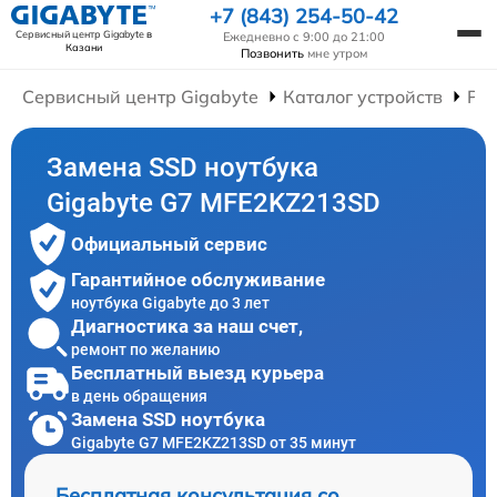
+7 (843) 254-50-42
Сервисный центр Gigabyte
в
Ежедневно с 9:00 до 21:00
Казани
Позвонить
мне утром
Сервисный центр Gigabyte
Каталог устройств
Рем
Замена SSD ноутбука
Gigabyte G7 MFE2KZ213SD
Официальный сервис
Гарантийное обслуживание
ноутбука Gigabyte до 3 лет
Диагностика за наш счет,
ремонт по желанию
Бесплатный выезд курьера
в день обращения
Замена SSD ноутбука
Gigabyte G7 MFE2KZ213SD от 35 минут
Бесплатная консультация со