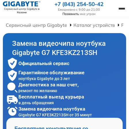
+7 (843) 254-50-42
Сервисный центр Gigabyte
в
Ежедневно с 9:00 до 21:00
Казани
Позвонить
мне утром
Сервисный центр Gigabyte
Каталог устройств
Рем
Замена видеочипа ноутбука
Gigabyte G7 KFE3KZ213SH
Официальный сервис
Гарантийное обслуживание
ноутбука Gigabyte до 3 лет
Диагностика за наш счет,
ремонт по желанию
Бесплатный выезд курьера
в день обращения
Замена видеочипа ноутбука
Gigabyte G7 KFE3KZ213SH от 35 минут
Бесплатная консультация со