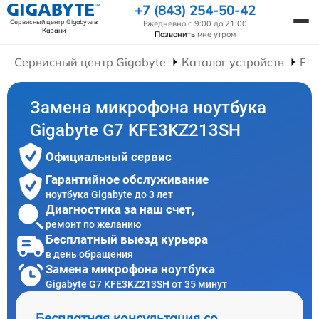
+7 (843) 254-50-42
Сервисный центр Gigabyte
в
Ежедневно с 9:00 до 21:00
Казани
Позвонить
мне утром
Сервисный центр Gigabyte
Каталог устройств
Рем
Замена микрофона ноутбука
Gigabyte G7 KFE3KZ213SH
Официальный сервис
Гарантийное обслуживание
ноутбука Gigabyte до 3 лет
Диагностика за наш счет,
ремонт по желанию
Бесплатный выезд курьера
в день обращения
Замена микрофона ноутбука
Gigabyte G7 KFE3KZ213SH от 35 минут
Бесплатная консультация со