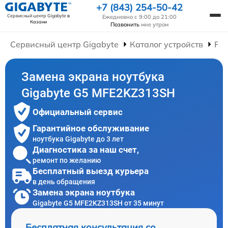
+7 (843) 254-50-42
Сервисный центр Gigabyte
в
Ежедневно с 9:00 до 21:00
Казани
Позвонить
мне утром
Сервисный центр Gigabyte
Каталог устройств
Рем
Замена экрана ноутбука
Gigabyte G5 MFE2KZ313SH
Официальный сервис
Гарантийное обслуживание
ноутбука Gigabyte до 3 лет
Диагностика за наш счет,
ремонт по желанию
Бесплатный выезд курьера
в день обращения
Замена экрана ноутбука
Gigabyte G5 MFE2KZ313SH от 35 минут
Бесплатная консультация со