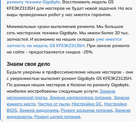
ремонту техники Gigabyte
. Восстановить модель G5
KFE3KZ313SH для мастеров не будет новой задачей. На все
виды проведенных работ у нас имеется гарантия.
Минимальные сроки выполнения ремонта. Мы большая
сеть мастерских техники Gigabyte. Мы имеем более 20 тыс.
запчастей. И возможно на наших складах
уже имеется
запчасть на модель G5 KFE3KZ313SH
. При заказе ремонта
на сайте - предоставляется скидка -25%.
Знаем свое дело
Будьте уверены в профессионализме наших мастеров - они
с уверенностью выполнят ремонт Gigabyte G5 KFE3KZ313SH.
По данным наших мастеров в Казани по ремонту Gigabyte,
наиболее востребованы следующие услуги:
Замена
материнской платы
,
Замена контроллера питания
,
Замена
южного моста
,
Чистка от пыли
,
Настройка ОС
,
Настройка
BIOS
,
Замена видеочипа
,
Ремонт разъема питания
,
Замена
видеокарты
,
Ремонт цепей питания
.