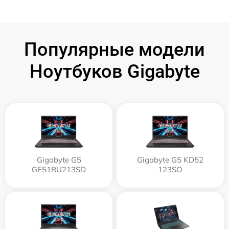
Популярные модели
Ноутбуков Gigabyte
Gigabyte G5
Gigabyte G5 KD52
GE51RU213SD
123SO