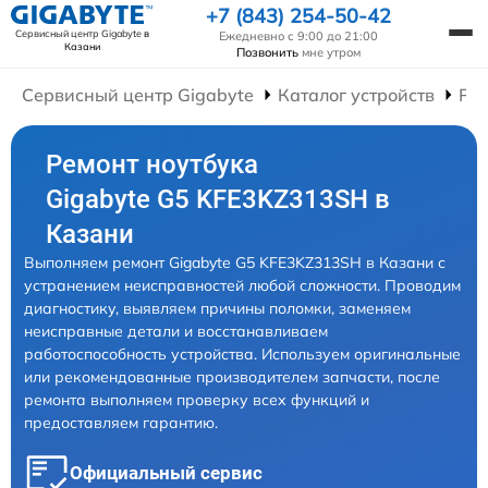
+7 (843) 254-50-42
Сервисный центр Gigabyte
в
Ежедневно с 9:00 до 21:00
Казани
Позвонить
мне утром
Сервисный центр Gigabyte
Каталог устройств
Рем
Ремонт ноутбука
Gigabyte G5 KFE3KZ313SH в
Казани
Выполняем ремонт Gigabyte G5 KFE3KZ313SH в Казани с
устранением неисправностей любой сложности. Проводим
диагностику, выявляем причины поломки, заменяем
неисправные детали и восстанавливаем
работоспособность устройства. Используем оригинальные
или рекомендованные производителем запчасти, после
ремонта выполняем проверку всех функций и
предоставляем гарантию.
Официальный сервис