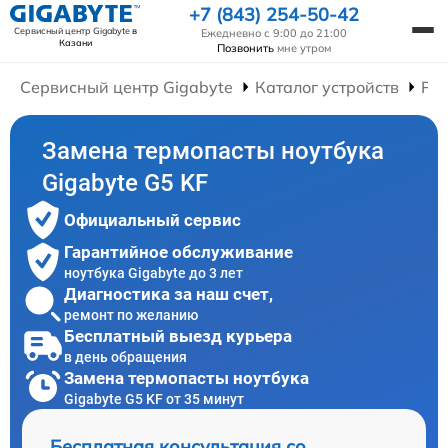
+7 (843) 254-50-42
Сервисный центр Gigabyte
в
Ежедневно с 9:00 до 21:00
Казани
Позвонить
мне утром
Сервисный центр Gigabyte
Каталог устройств
Рем
Замена термопасты ноутбука
Gigabyte G5 KF
Официальный сервис
Гарантийное обслуживание
ноутбука Gigabyte до 3 лет
Диагностика за наш счет,
ремонт по желанию
Бесплатный выезд курьера
в день обращения
Замена термопасты ноутбука
Gigabyte G5 KF от 35 минут
Бесплатная консультация со