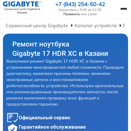
+7 (843) 254-50-42
Сервисный центр Gigabyte
в
Ежедневно с 9:00 до 21:00
Казани
Позвонить
мне утром
Сервисный центр Gigabyte
Каталог устройств
Рем
Ремонт ноутбука
Gigabyte 17 HDR XC в Казани
Выполняем ремонт Gigabyte 17 HDR XC в Казани с
устранением неисправностей любой сложности. Проводим
диагностику, выявляем причины поломки, заменяем
неисправные детали и восстанавливаем
работоспособность устройства. Используем оригинальные
или рекомендованные производителем запчасти, после
ремонта выполняем проверку всех функций и
предоставляем гарантию.
Официальный сервис
Гарантийное обслуживание