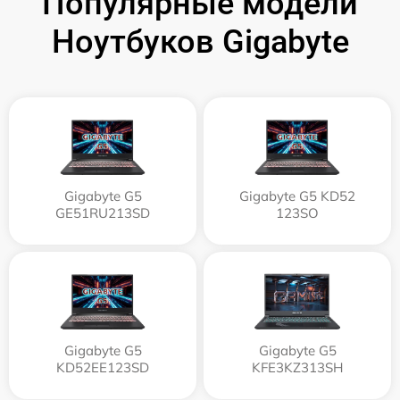
Популярные модели
Ноутбуков Gigabyte
Gigabyte G5
Gigabyte G5 KD52
GE51RU213SD
123SO
Gigabyte G5
Gigabyte G5
KD52EE123SD
KFE3KZ313SH