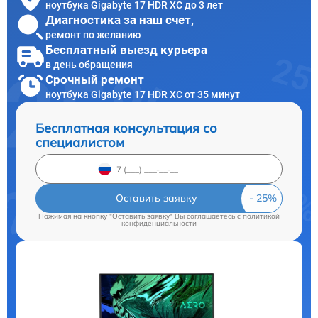
ноутбука Gigabyte 17 HDR XC до 3 лет
Диагностика за наш счет,
ремонт по желанию
Бесплатный выезд курьера
в день обращения
Срочный ремонт
ноутбука Gigabyte 17 HDR XC от 35 минут
Бесплатная консультация со
специалистом
Оставить заявку
Нажимая на кнопку "Оставить заявку" Вы соглашаетесь c
политикой
конфиденциальности