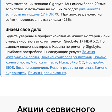
сеть мастерских техники Gigabyte. Мы имеем более 20 тыс.
запчастей. И возможно на наших складах
уже имеется
запчасть на модель 17 HDR XC
. При заказе ремонта на
сайте - предоставляется скидка -25%.
Знаем свое дело
Будьте уверены в профессионализме наших мастеров - они
с уверенностью выполнят ремонт Gigabyte 17 HDR XC. По
данным наших мастеров в Казани по ремонту Gigabyte,
наиболее востребованы следующие услуги:
Замена
материнской платы
,
Замена контроллера питания
,
Замена
южного моста
,
Чистка от пыли
,
Настройка ОС
,
Настройка
BIOS
,
Замена видеочипа
,
Ремонт разъема питания
,
Замена
видеокарты
,
Ремонт цепей питания
.
Акции сервисного