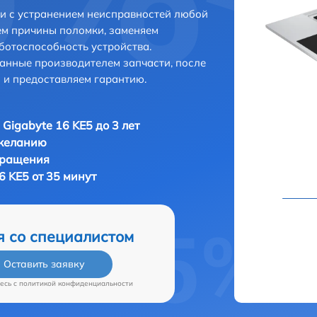
ни с устранением неисправностей любой
ем причины поломки, заменяем
ботоспособность устройства.
анные производителем запчасти, после
 и предоставляем гарантию.
 Gigabyte 16 KE5 до 3 лет
 желанию
бращения
6 KE5 от 35 минут
я со специалистом
Оставить заявку
есь c
политикой конфиденциальности