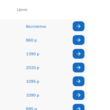
Цена
бесплатно
860 р
1390 р
2020 р
1095 р
1090 р
895 р