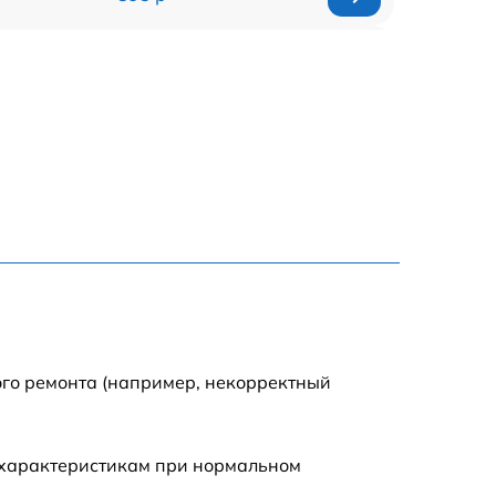
2420 р
1390 р
1345 р
1090 р
1695 р
1290 р
ого ремонта (например, некорректный
820 р
 характеристикам при нормальном
2600 р