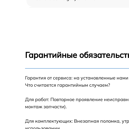
Замена северного моста Gigabyte 16 KE5
Замена экрана Gigabyte 16 KE5
Замена шлейфа матрицы Gigabyte 16 KE5
Гарантийные обязательст
Замена термопасты Gigabyte 16 KE5
Замена системы охлаждения Gigabyte 16
Гарантия от сервиса: на установленные нами
KE5
Что считается гарантийным случаем?
Замена процессора Gigabyte 16 KE5
Для работ: Повторное проявление неисправн
монтаж запчасти).
Замена оперативной памяти Gigabyte 16 KE
Для комплектующих: Внезапная поломка, утр
Замена микрофона Gigabyte 16 KE5
использовании.