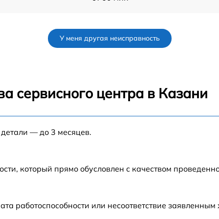
от 80 мин
У меня другая неисправность
от 80 мин
от 100 мин
ва сервисного центра в Казани
от 30 мин
 детали — до 3 месяцев.
от 70 мин
от 120 мин
ости, который прямо обусловлен с качеством проведенн
5
от 50 мин
ата работоспособности или несоответствие заявленным
от 60 мин