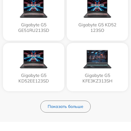
Gigabyte G5
Gigabyte G5 KD52
GE51RU213SD
123SO
Gigabyte G5
Gigabyte G5
KD52EE123SD
KFE3KZ313SH
Показать больше