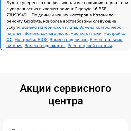
Будьте уверены в профессионализме наших мастеров - они
с уверенностью выполнят ремонт Gigabyte 16 BSF
73US994SH. По данным наших мастеров в Казани по
ремонту Gigabyte, наиболее востребованы следующие
услуги:
Замена материнской платы
,
Замена контроллера
питания
,
Замена южного моста
,
Чистка от пыли
,
Настройка
ОС
,
Настройка BIOS
,
Замена видеочипа
,
Ремонт разъема
питания
,
Замена видеокарты
,
Ремонт цепей питания
.
Акции сервисного
центра