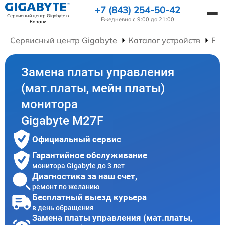
+7 (843) 254-50-42
Сервисный центр Gigabyte
в
Ежедневно с 9:00 до 21:00
Казани
Сервисный центр Gigabyte
Каталог устройств
Ре
Замена платы управления
(мат.платы, мейн платы)
монитора
Gigabyte M27F
Официальный сервис
Гарантийное обслуживание
монитора Gigabyte до 3 лет
Диагностика за наш счет,
ремонт по желанию
Бесплатный выезд курьера
в день обращения
Замена платы управления (мат.платы,