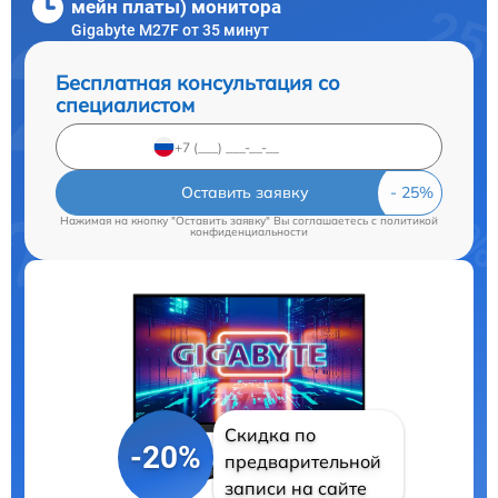
мейн платы) монитора
Gigabyte M27F от 35 минут
Бесплатная консультация со
специалистом
Оставить заявку
Нажимая на кнопку "Оставить заявку" Вы соглашаетесь c
политикой
конфиденциальности
Скидка по
-20%
предварительной
записи на сайте