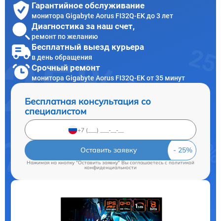
Гарантийное обслуживание
монитора Gigabyte Aorus FI32Q-EK до 3 лет
Диагностика за наш счет,
ремонт по желанию
Бесплатный выезд курьера
в день обращения
Срочный ремонт
монитора Gigabyte Aorus FI32Q-EK от 35 минут
Бесплатная консультация со
специалистом
Оставить заявку
Нажимая на кнопку "Оставить заявку" Вы соглашаетесь c
политикой
конфиденциальности