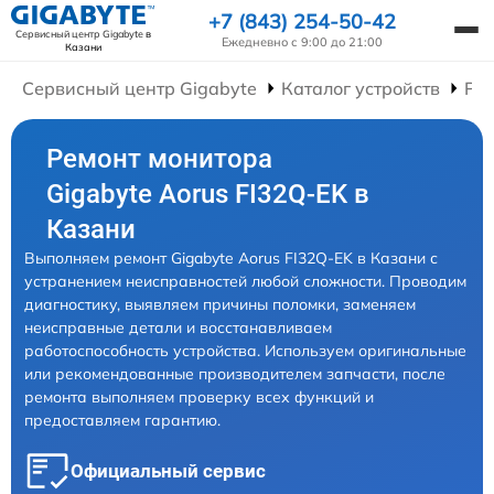
+7 (843) 254-50-42
Сервисный центр Gigabyte
в
Ежедневно с 9:00 до 21:00
Казани
Сервисный центр Gigabyte
Каталог устройств
Ре
Ремонт монитора
Gigabyte Aorus FI32Q-EK в
Казани
Выполняем ремонт Gigabyte Aorus FI32Q-EK в Казани с
устранением неисправностей любой сложности. Проводим
диагностику, выявляем причины поломки, заменяем
неисправные детали и восстанавливаем
работоспособность устройства. Используем оригинальные
или рекомендованные производителем запчасти, после
ремонта выполняем проверку всех функций и
предоставляем гарантию.
Официальный сервис