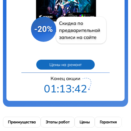
Скидка по
-20%
предварительной
записи на сайте
Цены на ремонт
Конец акции
01:13:41
Преимущества
Этапы работ
Цены
Гарантия
М