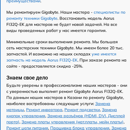
преимуществами
.
Мы ремонтируем Gigabyte. Наши мастера -
специалисты по
ремонту техники Gigabyte
. Восстановить модель Aorus
FI32Q-EK для мастеров не будет новой задачей. На все
виды проведенных работ у нас имеется гарантия.
Минимальные сроки выполнения ремонта. Мы большая
сеть мастерских техники Gigabyte. Мы имеем более 20 тыс.
запчастей. И возможно на наших складах
уже имеется
запчасть на модель Aorus FI32Q-EK
. При заказе ремонта на
сайте - предоставляется скидка -25%.
Знаем свое дело
Будьте уверены в профессионализме наших мастеров - они
с уверенностью выполнят ремонт Gigabyte Aorus FI32Q-EK.
По данным наших мастеров в Казани по ремонту Gigabyte,
наиболее востребованы следующие услуги:
Замена
матрицы
,
Ремонт инвертора
,
Ремонт подсветки
,
Замена
кнопок управления
,
Замена разъёмов (HDMI, DVI, Дисплей
порта)
,
Замена платы управления (мат.платы, мейн платы)
,
Ремонт цепи питания
,
Прошивка блока управления
,
Замена