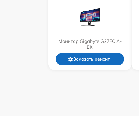
Монитор Gigabyte G27FC A-
EK
Заказать ремонт