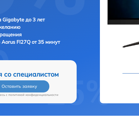
 Gigabyte до 3 лет
 желанию
бращения
 Aorus FI27Q от 35 минут
я со специалистом
Оставить заявку
есь c
политикой конфиденциальности