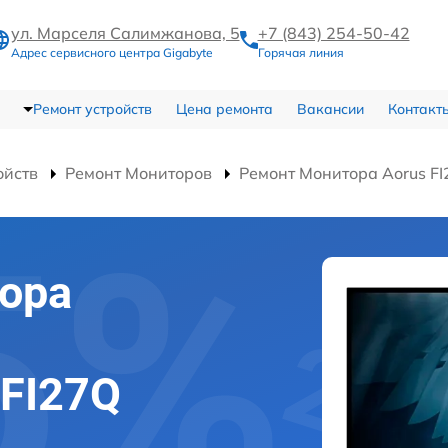
ул. Марселя Салимжанова, 5
+7 (843) 254-50-42
Адрес сервисного центра Gigabyte
Горячая линия
Ремонт устройств
Цена ремонта
Вакансии
Контакт
ойств
Ремонт Мониторов
Ремонт Монитора Aorus F
ора
 FI27Q