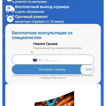
ремонт по желанию
Бесплатный выезд курьера
в день обращения
Срочный ремонт
монитора Gigabyte от 35 минут
Бесплатная консультация со
специалистом
Никита Громов
Главный мастер сервисного центра
Оставить заявку
Нажимая на кнопку "Оставить заявку" Вы соглашаетесь c
политикой
конфиденциальности